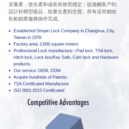
並量產，使生產和成長有效而穩定；從接觸客戶到
設計好模型樣品，批量生產到交貨。所有這些都由
彰彬鎖業服務操作完成。
Established Shopin Lock Company in Changhua, City,
Taiwan in 1978
Factory area: 2,600 square meters
Professional Lock manufacture—Pad lock, TSA lock,
Hitch lock, Lock box/Key Safe, Cam lock and Hardware
products.
Our service: OEM, ODM
Acquire hundreds of Patents.
TSA Certificated Manufacture
ISO 9001:2015 Certificated