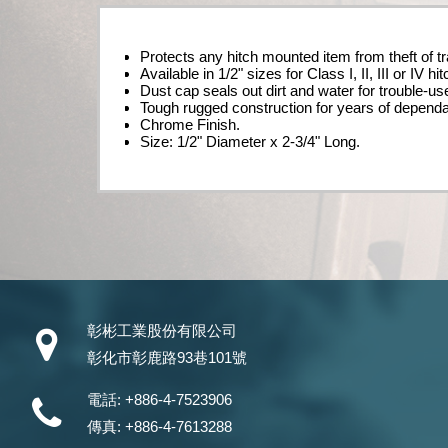
Protects any hitch mounted item from theft of 
Available in 1/2" sizes for Class I, II, III or IV hi
Dust cap seals out dirt and water for trouble-us
Tough rugged construction for years of dependab
Chrome Finish.
Size: 1/2" Diameter x 2-3/4" Long.
彰彬工業股份有限公司
彰化市彰鹿路93巷101號
電話:
+886-4-7523906
傳真:
+886-4-7613288